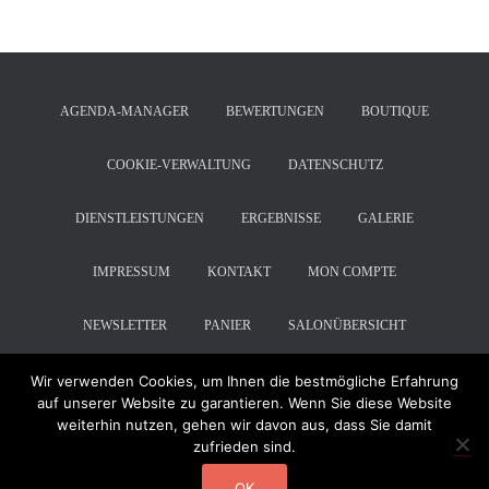
AGENDA-MANAGER
BEWERTUNGEN
BOUTIQUE
COOKIE-VERWALTUNG
DATENSCHUTZ
DIENSTLEISTUNGEN
ERGEBNISSE
GALERIE
IMPRESSUM
KONTAKT
MON COMPTE
NEWSLETTER
PANIER
SALONÜBERSICHT
SCHULUNGEN
SHOP
TERMINE
Wir verwenden Cookies, um Ihnen die bestmögliche Erfahrung
auf unserer Website zu garantieren. Wenn Sie diese Website
weiterhin nutzen, gehen wir davon aus, dass Sie damit
VALIDATION DE LA COMMANDE
WIDERRUFSBELEHRUNG
zufrieden sind.
Hestia | Entwickelt von
ThemeIsle
OK