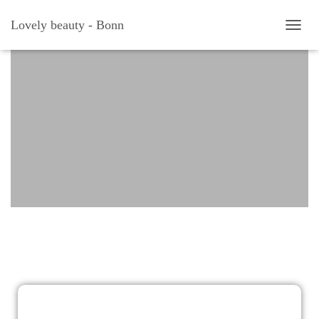
Lovely beauty - Bonn
N
A
V
I
G
A
T
I
O
N
U
M
S
C
H
A
L
T
E
N